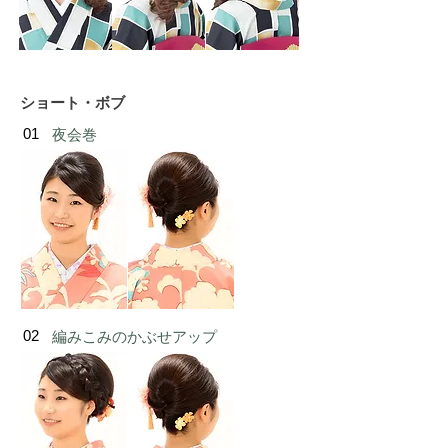
ショート・ボブ
01
夜会巻
02
編みこみのかぶせアップ