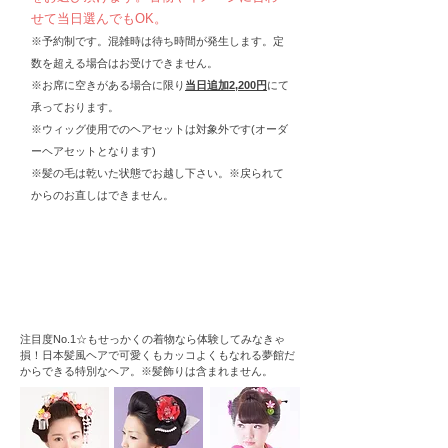
せて当日選んでもOK。
※予約制です。混雑時は待ち時間が発生します。定
数を超える場合はお受けできません。
※お席に空きがある場合に限り
当日追加
2,200円
にて
承っております。
※ウィッグ使用でのヘアセットは対象外です(オーダ
ーヘアセットとなります)
※髪の毛は乾いた状態でお越し下さい。※戻られて
からのお直しはできません。
日本髪風ヘアセット
5,500円
注目度No.1☆もせっかくの着物なら体験してみなきゃ
損！日本髪風ヘアで可愛くもカッコよくもなれる夢館だ
からできる特別なヘア。※髪飾りは含まれません。