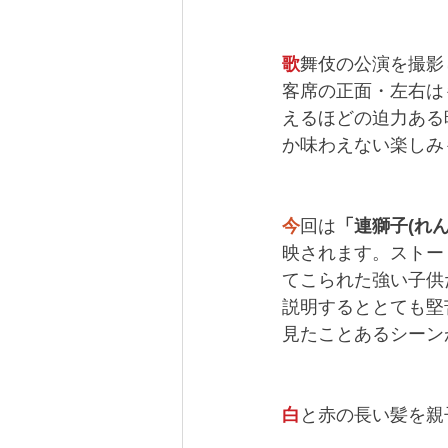
歌
舞伎の公演を撮影
客席の正面・左右は
えるほどの迫力ある
か味わえない楽しみ
今
回は
「連獅子(れん
映されます。ストー
てこられた強い子供
説明するととても堅
見たことあるシーン
白
と赤の長い髪を親