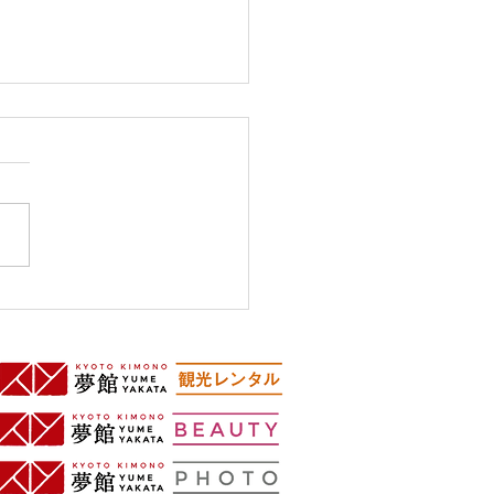
御池別邸よりお散歩しま
♪