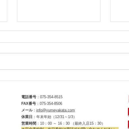
こんなとこに真実の口？～渉
夢館
成園
しょ
電話番号
：
075-354-8515
FAX番号
：075-354-8506
メール
：
info@yumeyakata.com
休業日
：年末年始（12/31～1/3）
​営業時間
：10：00 ～ 16：30 （最終入店15：30）