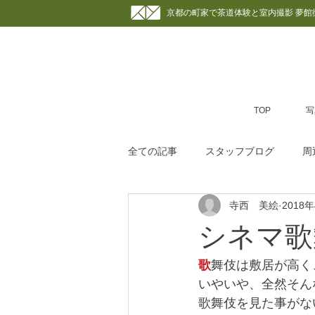
京都の町家で茶道体験と室内撮影 夢館
TOP
写
全ての記事
スタッフブログ
周
寺西 美絵
2018
カフェ＆スイーツ
ランチ
シネマ歌
マスコミ
カメラマンから見る
歌
舞伎は敷居が高く
いやいや、全然そん
歌舞伎を見た事がな