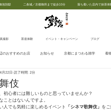
御池別邸
二条城／京都御所まで徒歩10分 落ち着いた店内で抹茶体
真撮影
茶道体験
イベント・キャンペーン
ブログ
辺のおすすめのお店
お知らせ
京都にまつわる雑学
着
年4月22日
読了時間: 2分
ディナー
おみやげ
着物で観光モデルコース
紅子の
舞伎
京都
日本舞踊感想
茶道コラム
抹茶体験
MAIKO
、初心者には難しいものと思っていませんか？
なことはないんですよ。
い人でも気軽に楽しめるイベント
「シネマ歌舞伎」
をご