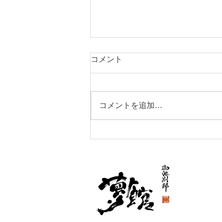
コメント
コメントを追加…
疫病退散っ！！！