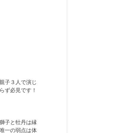
親子３人で演じ
らず必見です！
獅子と牡丹は縁
唯一の弱点は体