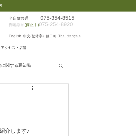
験
075-354-8515
全店舗共通
075-254-8920
御池別邸
(停止中)
English
中文(繁体字)
한국어
Thai
français
アクセス・店舗
物に関する豆知識
京都散策
本日のお客様
 SHOW 感想
紹介します♪