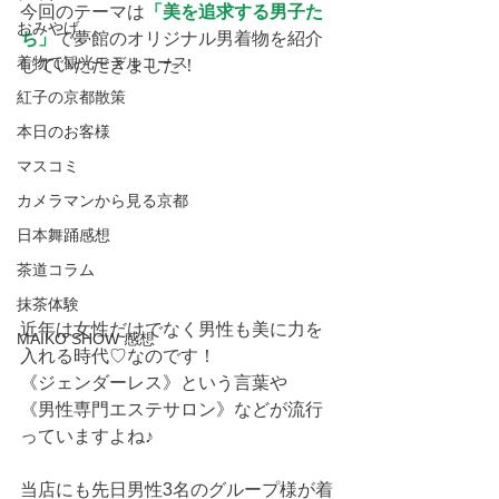
今回のテーマは
「美を追求する男子た
おみやげ
ち」
で夢館のオリジナル男着物を紹介
着物で観光モデルコース
していただきました！
紅子の京都散策
本日のお客様
マスコミ
カメラマンから見る京都
日本舞踊感想
茶道コラム
抹茶体験
近年は女性だけでなく男性も美に力を
MAIKO SHOW 感想
入れる時代♡なのです！
《ジェンダーレス》という言葉や
《男性専門エステサロン》などが流行
っていますよね♪
当店にも先日男性3名のグループ様が着