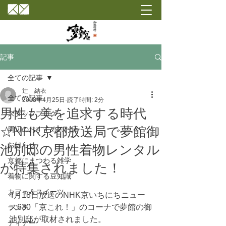
記事
全ての記事
辻 結衣
全ての記事
2018年4月25日
読了時間: 2分
男性も美を追求する時代
スタッフブログ
☆NHK京都放送局で夢館御
周辺のおすすめのお店
お知らせ
池別邸の男性着物レンタル
京都にまつわる雑学
が特集されました！
着物に関する豆知識
カフェ＆スイーツ
4月18日放送のNHK京いちにちニュー
ス630「京これ！」のコーナで夢館の御
ランチ
池別邸が取材されました。
ディナー