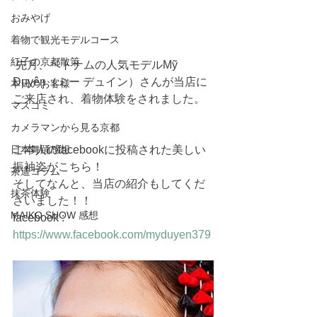
おみやげ
着物で観光モデルコース
紅子の京都散策
 先月、ベトナムの人気モデルMỹ 
Duyên（ミー デュイン）さんが当店に
本日のお客様
ご来店され、着物体験をされました。
マスコミ
カメラマンから見る京都
日本舞踊感想
ご本人のfacebookに投稿された美しい
振袖姿がこちら！
茶道コラム
そしてなんと、当店の紹介もしてくだ
抹茶体験
さいました！！
MAIKO SHOW 感想
facebook : 
https://www.facebook.com/myduyen379