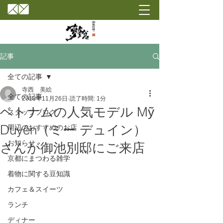
記事
全ての記事
寺西 美絵
全ての記事
2018年11月26日
読了時間: 1分
ベトナムの人気モデル Mỹ
スタッフブログ
Duyên（ミー デュイン）
周辺のおすすめのお店
お知らせ
さんが御池別邸にご来店
京都にまつわる雑学
着物に関する豆知識
カフェ＆スイーツ
ランチ
ディナー