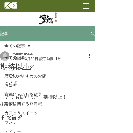
記事
全ての記事
yumeyakata
全ての記事
2019年3月21日
読了時間: 1分
期待以上
スタッフブログ
アメリカ
周辺のおすすめのお店
Sさま
お知らせ
京都にまつわる雑学
とても良かった。期待以上！
着物に関する豆知識
抹茶体験
カフェ＆スイーツ
ランチ
ディナー