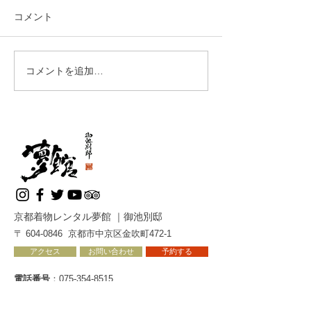
イタリア Cさま すごく楽し
イタリア Sさま 
コメント
く、スタッフは準備の整った
のような動きでし
チームでした。先生は経験豊
フのチームワーク
かで、通訳はとてもわかりや
い。大変面白くて
コメントを追加…
すかった。お茶を点てる練習
全ての細部に最善
が出来て楽しかった。
小さなことに宇宙
ど。
京都着物レンタル夢館 ｜御池別邸
〒
604-0846
京都市中京区金吹町472-1
アクセス
お問い合わせ
予約する
電話番号
：
075-354-8515
FAX番号
：075-354-8506
メール
：
info@yumeyakata.com