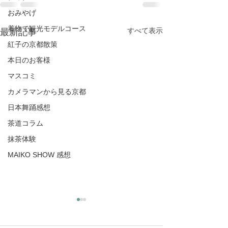
おみやげ
着物で観光モデルコース
すべて表示
最新記事
紅子の京都散策
本日のお客様
マスコミ
カメラマンから見る京都
日本舞踊感想
茶道コラム
抹茶体験
MAIKO SHOW 感想
スタッフは準備の整った
魅惑的なシアタ
チーム
のような動き