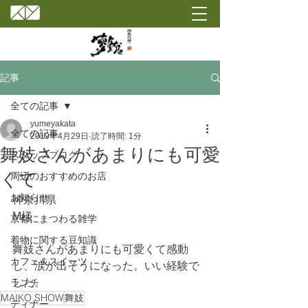
記事
全ての記事
yumeyakata
全ての記事
2019年4月29日
読了時間: 1分
舞妓さんがあまりにも可愛
スタッフブログ
くて
周辺のおすすめのお店
お知らせ
神奈川県
M様
京都にまつわる雑学
着物に関する豆知識
舞妓さんがあまりにも可愛くて感動
カフェ＆スイーツ
し、涙が出そうになった。いい経験で
した。
ランチ
MAIKO SHOW
舞妓
ディナー