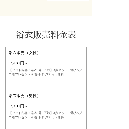
浴衣販売料金表
浴衣販売（女性）
7,480円～
【セット内容：浴衣+帯+下駄】3点セットご購入で布
巾着プレゼント＆着付け3,300円→無料
浴衣販売（男性）
7,700円
～
【セット内容：浴衣+帯+下駄】3点セットご購入で布
巾着プレゼント＆着付け3,300円→無料