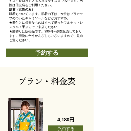
イズ～長財布も入る大きなサイズまであります。男
性は信玄袋をご利用ください。
肌着（女性のみ）
肌着もついています。肌着の下は、女性はブラカッ
プのついたキャミソールなどがおすすめ。
★着付けに必要なものはすべて揃ったフルセットレ
ンタル！手ぶらでご来店ください。
​★髪飾りは販売品です。990円～多数販売しており
ます。着物に合うかんざしもございますので、是非
ご覧ください。
予約する
プラン・料金表
4,180円
予約する