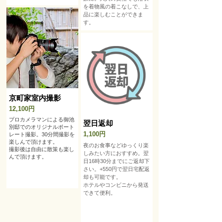
を着物風の着こなしで、上
品に楽しむことができま
す。
京町家室内撮影
12,100円
プロカメラマンによる御池
翌日返却
別邸でのオリジナルポート
1,100円
レート撮影。30分間撮影を
楽しんで頂けます。
夜のお食事などゆっくり楽
撮影後は自由に散策も楽し
しみたい方におすすめ。翌
んで頂けます。
日16時30分までにご返却下
さい。+550円で翌日宅配返
却も可能です。
ホテルやコンビニから発送
できて便利。