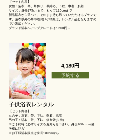
【セット内容】
女性：浴衣、帯、帯飾り、帯締め、下駄、巾着、肌着
​サイズ：身長175cmまで、ヒップ110cmまで
新品浴衣から選べて、そのまま持ち帰っていただけるプランで
す。浴衣以外の帯や着付け小物類は、レンタル品となりますの
でご返却ください。​
ブランド浴衣へアップグレードは6,600円～
4,180円
予約する
子供浴衣レンタル
【セット内容】
女の子：浴衣、帯、下駄、巾着、肌着
男の子：浴衣、帯、下駄、信玄袋(巾着)
※ご予約時に必ずサイズをお知らせ下さい。身長100cm～(備
考欄に記入)
※お子様浴衣販売は身長100cmから