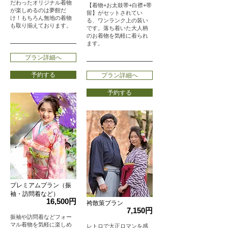
だわったオリジナル着物
【着物+お太鼓帯+白襟+帯
が楽しめるのは夢館だ
留】がセットされてい
け！もちろん無地の着物
る、ワンランク上の装い
も取り揃えております。
です。落ち着いた大人柄
のお着物を気軽に着られ
ます。
プラン詳細へ
予約する
プラン詳細へ
予約する
プレミアムプラン（振
袖・訪問着など）
16,500円
袴散策プラン
7,150円
振袖や訪問着などフォー
マル着物を気軽に楽しめ
レトロで大正ロマンを感