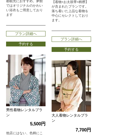
都観光におすすめ。夢館
【着物+お太鼓帯+柄襟】
ではオリジナルのかわい
が含まれたプランです。
い浴衣もご用意しており
落ち着いた上品な着物を
ます
中心にセレクトしており
ます。
プラン詳細へ
プラン詳細へ
予約する
予約する
男性着物レンタルプラ
ン
大人着物レンタルプラ
ン
5,500円
7,700円
他店にはない、色柄にこ